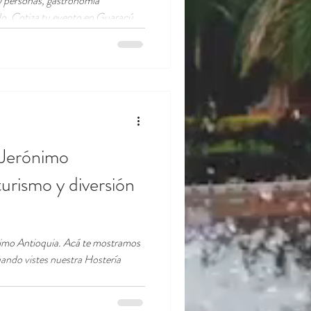
0 personas, gastronomía
do. Cotiza tu evento en Guaracú
 Jerónimo
turismo y diversión
nimo Antioquia. Acá te mostramos
uando vistes nuestra Hostería