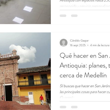
Antioquia con espacios hasta 25
reconocida y servicio personaliza
Hoteles.
Cándido Gaspar
16 sept 2025
4 min de lectura
Qué hacer en San
Antioquia: planes, 
cerca de Medellín
SI buscas que hacer en San Jeró
las principales cosas para hacer c
Guaracú