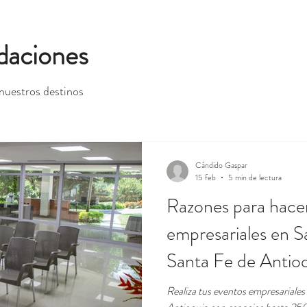
daciones
nuestros destinos
Cándido Gaspar
15 feb
5 min de lectura
Razones para hace
empresariales en S
Santa Fe de Antioq
Hoteles
Realiza tus eventos empresariale